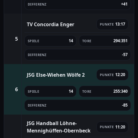
+41
DIFFERENZ
TV Concordia Enger
13:17
PUNKTE
5
14
294:351
SPIELE
TORE
-57
DIFFERENZ
JSG Else-Wiehen Wölfe 2
12:20
PUNKTE
6
14
255:340
SPIELE
TORE
-85
DIFFERENZ
JSG Handball Löhne-
11:20
PUNKTE
Mennighüffen-Obernbeck