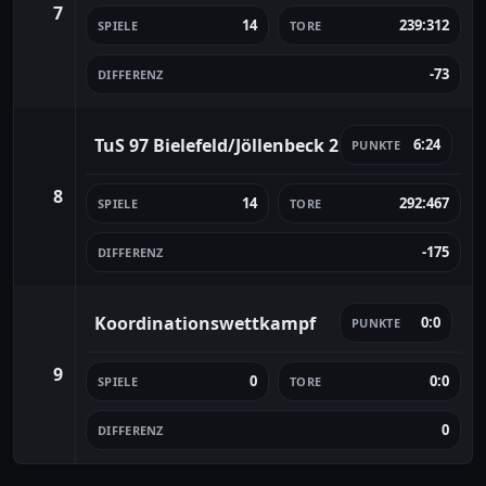
7
14
239:312
SPIELE
TORE
-73
DIFFERENZ
TuS 97 Bielefeld/Jöllenbeck 2
6:24
PUNKTE
8
14
292:467
SPIELE
TORE
-175
DIFFERENZ
Koordinationswettkampf
0:0
PUNKTE
9
0
0:0
SPIELE
TORE
0
DIFFERENZ